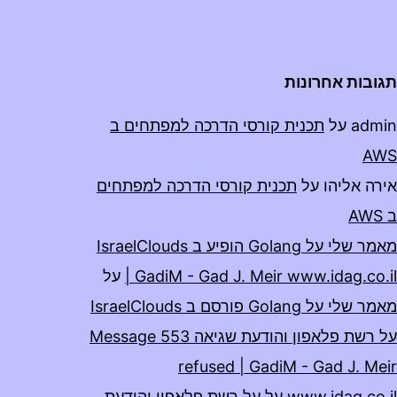
תגובות אחרונות
admin
על
תכנית קורסי הדרכה למפתחים ב
AWS
אירה אליהו
על
תכנית קורסי הדרכה למפתחים
ב AWS
מאמר שלי על Golang הופיע ב IsraelClouds
| GadiM - Gad J. Meir www.idag.co.il
על
מאמר שלי על Golang פורסם ב IsraelClouds
על רשת פלאפון והודעת שגיאה 553 Message
refused | GadiM - Gad J. Meir
www.idag.co.il
על
על רשת פלאפון והודעת