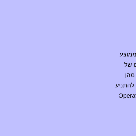
 הממוצע
 של
מהן
 להתניע
ויים כחלק מהרצון להשיג Operational