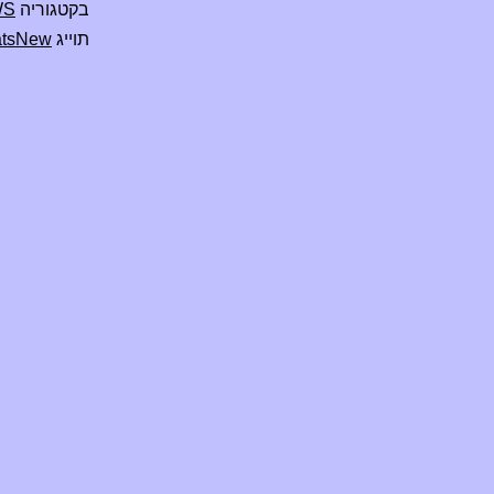
בקטגוריה
WS
תוייג
tsNew