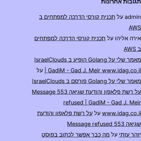
תגובות אחרונות
admin
על
תכנית קורסי הדרכה למפתחים ב
AWS
אירה אליהו
על
תכנית קורסי הדרכה למפתחים
ב AWS
מאמר שלי על Golang הופיע ב IsraelClouds
| GadiM - Gad J. Meir www.idag.co.il
על
מאמר שלי על Golang פורסם ב IsraelClouds
על רשת פלאפון והודעת שגיאה 553 Message
refused | GadiM - Gad J. Meir
www.idag.co.il
על
על רשת פלאפון והודעת
שגיאה 553 Message refused
יזהר עזתי
על
מה כבר אפשר לכתוב בפוסט