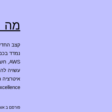
מה חדש ב
נמדד בכמ
AWS,
עשויה להי
Excellence. להלן רשימת הקישורים הא
פורסם ב
אוגוסט